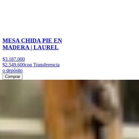
MESA CHIDA PIE EN
MADERA | LAUREL
$3.187.000
$2.549.600
con Transferencia
o depósito
Comprar