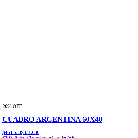
20% OFF
CUADRO ARGENTINA 60X40
$464.538
$371.630
$297.304
con Transferencia o depósito