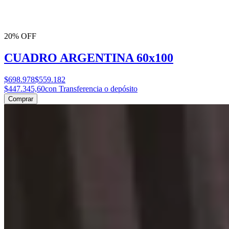
20% OFF
CUADRO ARGENTINA 60x100
$698.978
$559.182
$447.345,60
con Transferencia o depósito
Comprar