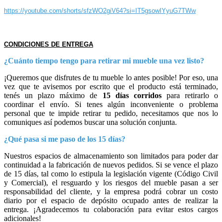
https://youtube.com/shorts/sfzWO2giV64?si=IT5gsowIYyuG7TWw
CONDICIONES DE ENTREGA
¿Cuánto tiempo tengo para retirar mi mueble una vez listo?
¡Queremos que disfrutes de tu mueble lo antes posible! Por eso, una
vez que te avisemos por escrito que el producto está terminado,
tenés un plazo máximo de
15 días corridos
para retirarlo o
coordinar el envío. Si tenes algún inconveniente o problema
personal que te impide retirar tu pedido, necesitamos que nos lo
comuniques así podemos buscar una solución conjunta.
¿Qué pasa si me paso de los 15 días?
Nuestros espacios de almacenamiento son limitados para poder dar
continuidad a la fabricación de nuevos pedidos. Si se vence el plazo
de 15 días, tal como lo estipula la legislación vigente (Código Civil
y Comercial), el resguardo y los riesgos del mueble pasan a ser
responsabilidad del cliente, y la empresa podrá cobrar un costo
diario por el espacio de depósito ocupado antes de realizar la
entrega. ¡Agradecemos tu colaboración para evitar estos cargos
adicionales!