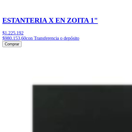
ESTANTERIA X EN ZOITA 1"
$1.225.192
$980.153,60
con Transferencia o depósito
Comprar