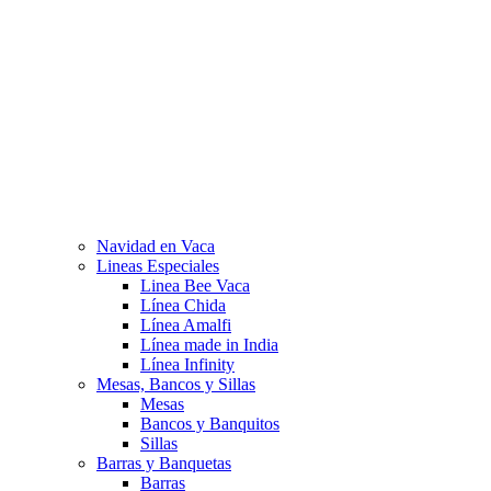
Navidad en Vaca
Lineas Especiales
Linea Bee Vaca
Línea Chida
Línea Amalfi
Línea made in India
Línea Infinity
Mesas, Bancos y Sillas
Mesas
Bancos y Banquitos
Sillas
Barras y Banquetas
Barras