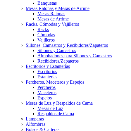
Banquetas
Mesas Ratonas y Mesas de Arrime
Mesas Ratonas
Mesas de Arrime
Racks, Cómodas y Vajilleros
Racks
Cómodas
Vajilleros
Sillones, Camastros y Recibidores/Zapateros
Sillones y Camastros
Almohadones para Sillones y Camastros
Recibidores/Zapateros
Escritorios y Estanterías
Escritorios
Estanterías
Percheros, Maceteros y Espejos
Percheros
Maceteros
Espejos
Mesas de Luz y Respaldos de Cama
Mesas de Luz
Respaldos de Cama
Lamparas
Alfombras
Bolsos & Carteras