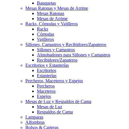
Banquetas
Mesas Ratonas y Mesas de Arrime
Mesas Ratonas
Mesas de Arrime
Racks, Cómodas y Vajilleros
Racks
Cómodas
Vajilleros
Sillones, Camastros y Recibidores/Zapateros
Sillones y Camastros
Almohadones para Sillones y Camastros
Recibidores/Zapateros
Escritorios y Estanterías
Escritorios
Estanterías
Percheros, Maceteros y Espejos
Percheros
Maceteros
Espejos
Mesas de Luz y Respaldos de Cama
Mesas de Luz
Respaldos de Cama
Lamparas
Alfombras
Bolsos & Carteras