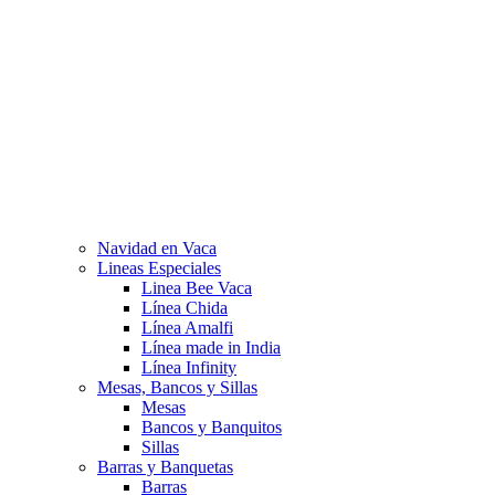
Navidad en Vaca
Lineas Especiales
Linea Bee Vaca
Línea Chida
Línea Amalfi
Línea made in India
Línea Infinity
Mesas, Bancos y Sillas
Mesas
Bancos y Banquitos
Sillas
Barras y Banquetas
Barras