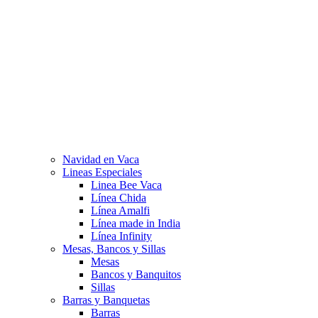
Navidad en Vaca
Lineas Especiales
Linea Bee Vaca
Línea Chida
Línea Amalfi
Línea made in India
Línea Infinity
Mesas, Bancos y Sillas
Mesas
Bancos y Banquitos
Sillas
Barras y Banquetas
Barras