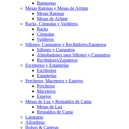
Banquetas
Mesas Ratonas y Mesas de Arrime
Mesas Ratonas
Mesas de Arrime
Racks, Cómodas y Vajilleros
Racks
Cómodas
Vajilleros
Sillones, Camastros y Recibidores/Zapateros
Sillones y Camastros
Almohadones para Sillones y Camastros
Recibidores/Zapateros
Escritorios y Estanterías
Escritorios
Estanterías
Percheros, Maceteros y Espejos
Percheros
Maceteros
Espejos
Mesas de Luz y Respaldos de Cama
Mesas de Luz
Respaldos de Cama
Lamparas
Alfombras
Bolsos & Carteras