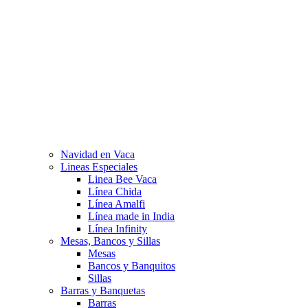
Navidad en Vaca
Lineas Especiales
Linea Bee Vaca
Línea Chida
Línea Amalfi
Línea made in India
Línea Infinity
Mesas, Bancos y Sillas
Mesas
Bancos y Banquitos
Sillas
Barras y Banquetas
Barras