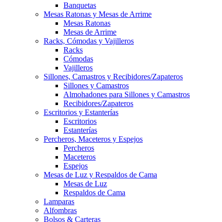
Banquetas
Mesas Ratonas y Mesas de Arrime
Mesas Ratonas
Mesas de Arrime
Racks, Cómodas y Vajilleros
Racks
Cómodas
Vajilleros
Sillones, Camastros y Recibidores/Zapateros
Sillones y Camastros
Almohadones para Sillones y Camastros
Recibidores/Zapateros
Escritorios y Estanterías
Escritorios
Estanterías
Percheros, Maceteros y Espejos
Percheros
Maceteros
Espejos
Mesas de Luz y Respaldos de Cama
Mesas de Luz
Respaldos de Cama
Lamparas
Alfombras
Bolsos & Carteras